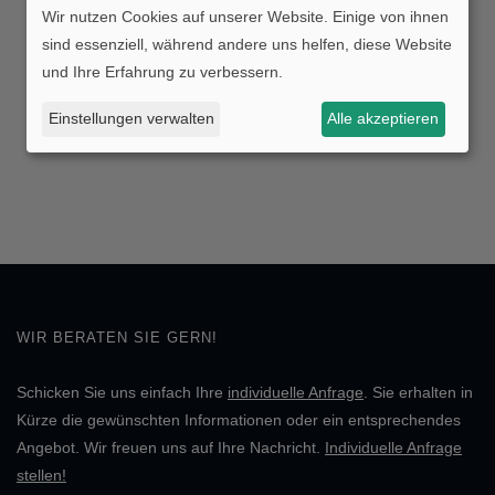
Wir nutzen Cookies auf unserer Website. Einige von ihnen
sind essenziell, während andere uns helfen, diese Website
und Ihre Erfahrung zu verbessern.
Einstellungen verwalten
Alle akzeptieren
WIR BERATEN SIE GERN!
Schicken Sie uns einfach Ihre
individuelle Anfrage
. Sie erhalten in
Kürze die gewünschten Informationen oder ein entsprechendes
Angebot. Wir freuen uns auf Ihre Nachricht.
Individuelle Anfrage
stellen!